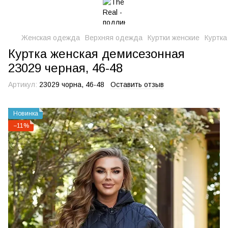
Женская одежда
Верхняя одежда
Куртки женские
Куртка
Куртка женская демисезонная
23029 черная, 46-48
Артикул:
23029 чорна, 46-48
Оставить отзыв
Новинка
−11%