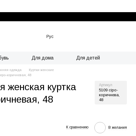
Рус
бувь
Для дома
Для детей
рхняя одежда
Куртки женские
еро-коричневая, 48
я женская куртка
Артикул
5109 сіро-
коричнева,
ричневая, 48
48
К сравнению
В желания