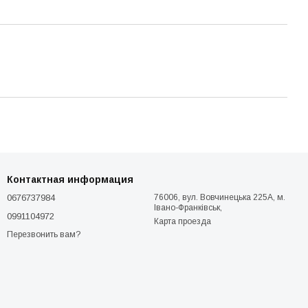
Контактная информация
0676737984
76006, вул. Вовчинецька 225А, м.
Івано-Франківськ,
0991104972
Карта проезда
Перезвонить вам?