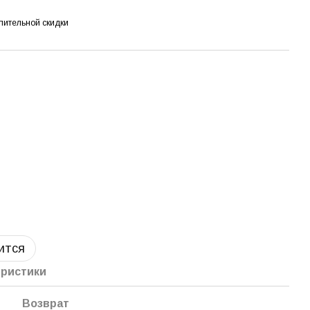
пительной скидки
ится
еристики
Возврат