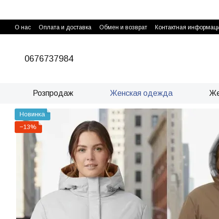
Перейти к основному контенту
О нас
Оплата и доставка
Обмен и возврат
Контактная информац
0676737984
Розпродаж
Женская одежда
Же
Новинка
−13%