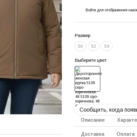
Войти
для отображения нако
%
Размер
50
52
54
Выберите цвет
Сообщить, когда появ
Описание
Характ
Доставка
Оплата