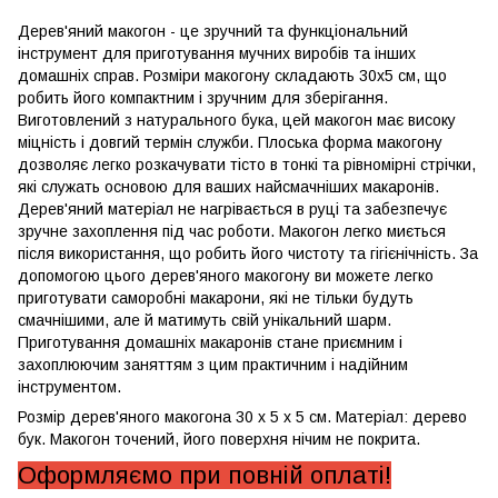
Дерев'яний макогон - це зручний та функціональний
інструмент для приготування мучних виробів та інших
домашніх справ. Розміри макогону складають 30х5 см, що
робить його компактним і зручним для зберігання.
Виготовлений з натурального бука, цей макогон має високу
міцність і довгий термін служби. Плоська форма макогону
дозволяє легко розкачувати тісто в тонкі та рівномірні стрічки,
які служать основою для ваших найсмачніших макаронів.
Дерев'яний матеріал не нагрівається в руці та забезпечує
зручне захоплення під час роботи. Макогон легко миється
після використання, що робить його чистоту та гігієнічність. За
допомогою цього дерев'яного макогону ви можете легко
приготувати саморобні макарони, які не тільки будуть
смачнішими, але й матимуть свій унікальний шарм.
Приготування домашніх макаронів стане приємним і
захоплюючим заняттям з цим практичним і надійним
інструментом.
Розмір дерев'яного макогона 30 х 5 х 5 см. Матеріал: дерево
бук. Макогон точений, його поверхня нічим не покрита.
Оформляємо при повній оплаті!