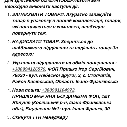
Для здійснення ОБМІН/ПОВЕРНЕННЯ вам
необхідно виконати наступні дії:
ЗАПАКУВАТИ ТОВАРИ. Акуратно запакуйте
товар в упаковку в повній комплектації, товари,
які постачаються в комплекті, необхідно
повернути теж.
НАДИСЛАТИ ТОВАР. Зверніться до
найближчого відділення та надішліть товар.За
адресою:
Укр.пошта відправляти на обмін.повернення :
+380994126579
, ФОП Пришко Ігор Сергійович,
78620 - вул. Небесної другої, 3, с. Стопчатів,
Район Косівський, Область Івано-Франківська
Нова пошта:
+380991104972
,
ПРИШКО МАР'ЯНА БОГДАНІВНА ФОП, смт
Яблунів (Косівський р-н, Івано-Франківська
обл.), Відділення №1: вул. Івана Франка, 30
Скинути ТТН менеджеру