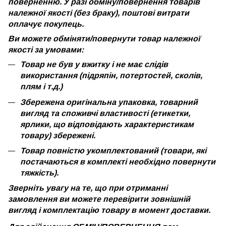
поверненню. У разі обміну/повернення товарів
належної якості (без браку), поштові витрати
оплачує покупець.
Ви можете обміняти/повернути товар належної
якості за умовами:
Товар не був у вжитку і не має слідів
використання (підряпін, потертостей, сколів,
плям і т.д.)
Збережена оригінальна упаковка, товарний
вигляд та споживчі властивості (етикетки,
ярлики, що відповідають характеристикам
товару) збережені.
Товар повністю укомплектований (товари, які
постачаються в комплекті необхідно повернути
тяжкість).
Зверніть увагу на те, що при отриманні
замовлення ви можете перевірити зовнішній
вигляд і комплектацію товару в момент доставки.