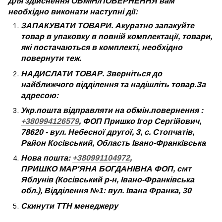
Для здійснення ОБМІН/ПОВЕРНЕННЯ вам
необхідно виконати наступні дії:
ЗАПАКУВАТИ ТОВАРИ. Акуратно запакуйте
товар в упаковку в повній комплектації, товари,
які постачаються в комплекті, необхідно
повернути теж.
НАДИСЛАТИ ТОВАР. Зверніться до
найближчого відділення та надішліть товар.За
адресою:
Укр.пошта відправляти на обмін.повернення :
+380994126579
, ФОП Пришко Ігор Сергійович,
78620 - вул. Небесної другої, 3, с. Стопчатів,
Район Косівський, Область Івано-Франківська
Нова пошта:
+380991104972
,
ПРИШКО МАР'ЯНА БОГДАНІВНА ФОП, смт
Яблунів (Косівський р-н, Івано-Франківська
обл.), Відділення №1: вул. Івана Франка, 30
Скинути ТТН менеджеру