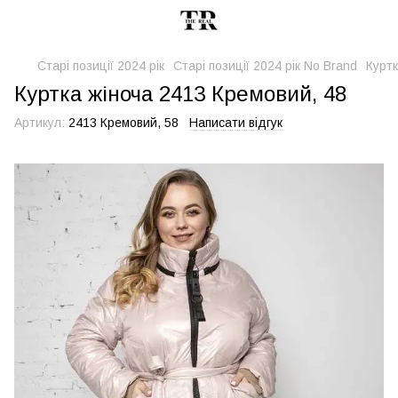
Старі позиції 2024 рік
Старі позиції 2024 рік No Brand
Куртк
Куртка жіноча 2413 Кремовий, 48
Артикул:
2413 Кремовий, 58
Написати відгук