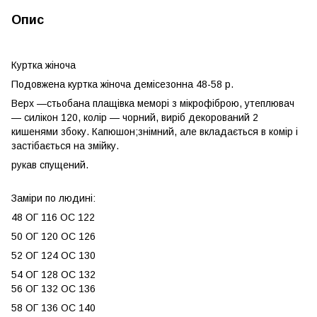
Опис
Куртка жіноча
Подовжена куртка жіноча демісезонна 48-58 р.
Верх —стьобана плащівка меморі з мікрофіброю, утеплювач
— силікон 120, колір — чорний, виріб декорований 2
кишенями збоку. Капюшон;знімний, але вкладається в комір і
застібається на змійку.
рукав спущений.
Заміри по людині:
48 ОГ 116 ОС 122
50 ОГ 120 ОС 126
52 ОГ 124 ОС 130
54 ОГ 128 ОС 132
56 ОГ 132 ОС 136
58 ОГ 136 ОС 140