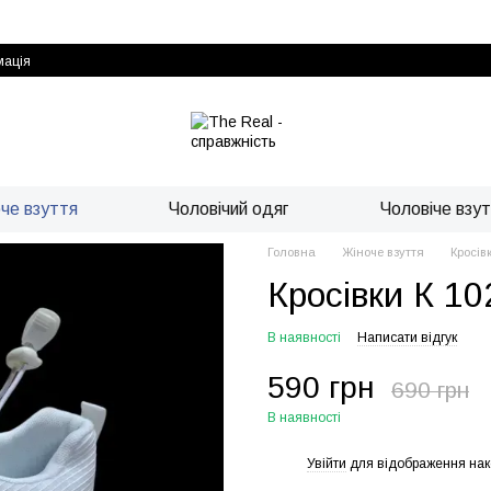
мація
че взуття
Чоловічий одяг
Чоловіче взу
Головна
Жіноче взуття
Кросівк
Кросівки К 102
В наявності
Написати відгук
590 грн
690 грн
В наявності
Увійти
для відображення нак
%