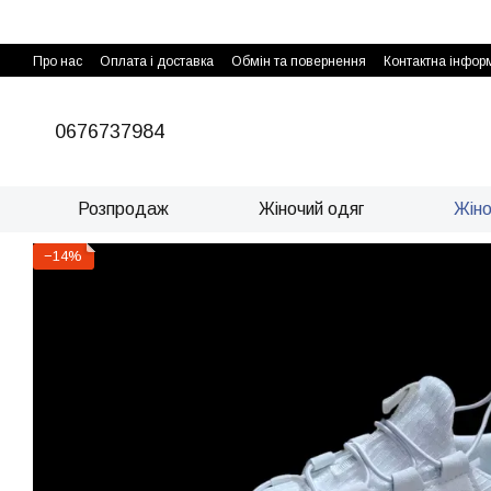
Перейти до основного контенту
Про нас
Оплата і доставка
Обмін та повернення
Контактна інфор
0676737984
Розпродаж
Жіночий одяг
Жіно
−14%