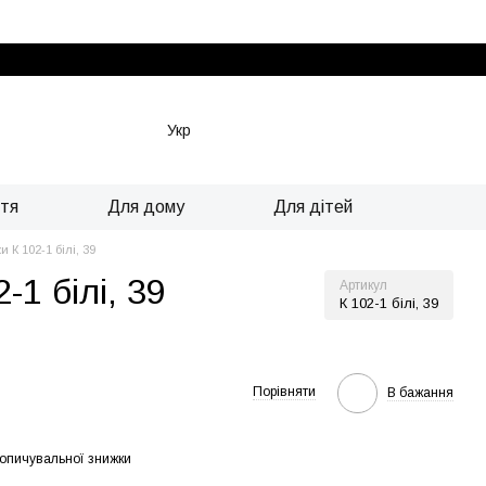
Укр
ття
Для дому
Для дітей
и К 102-1 білі, 39
-1 білі, 39
Артикул
К 102-1 білі, 39
Порівняти
В бажання
опичувальної знижки