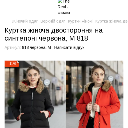
Жіночий одяг
Верхній одяг
Куртки жіночі
Куртка жіноча дв
Куртка жіноча двостороння на
синтепоні червона, M 818
Артикул:
818 червона, M
Написати відгук
−11%