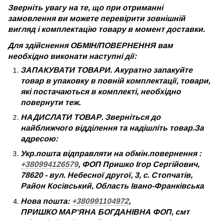
Зверніть увагу на те, що при отриманні
замовлення ви можете перевірити зовнішній
вигляд і комплектацію товару в момент доставки.
Для здійснення ОБМІН/ПОВЕРНЕННЯ вам
необхідно виконати наступні дії:
ЗАПАКУВАТИ ТОВАРИ. Акуратно запакуйте
товар в упаковку в повній комплектації, товари,
які постачаються в комплекті, необхідно
повернути теж.
НАДИСЛАТИ ТОВАР. Зверніться до
найближчого відділення та надішліть товар.За
адресою:
Укр.пошта відправляти на обмін.повернення :
+380994126579
, ФОП Пришко Ігор Сергійович,
78620 - вул. Небесної другої, 3, с. Стопчатів,
Район Косівський, Область Івано-Франківська
Нова пошта:
+380991104972
,
ПРИШКО МАР'ЯНА БОГДАНІВНА ФОП, смт