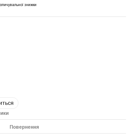
опичувальної знижки
виться
тики
Повернення