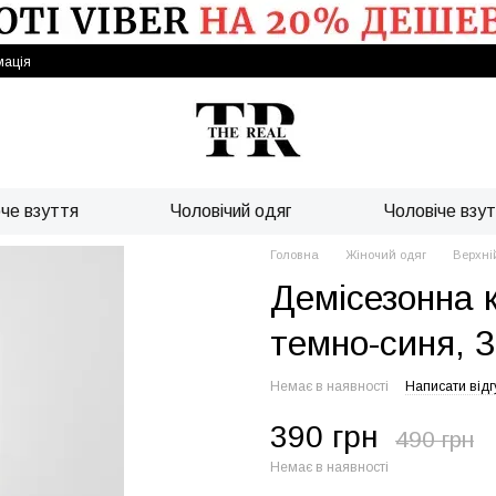
мація
че взуття
Чоловічий одяг
Чоловіче взу
Головна
Жіночий одяг
Верхні
Демісезонна 
темно-синя, 
Немає в наявності
Написати відг
390 грн
490 грн
Немає в наявності