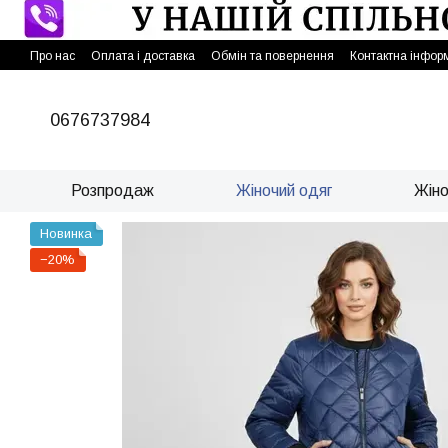
Перейти до основного контенту
Про нас
Оплата і доставка
Обмін та повернення
Контактна інфор
0676737984
Розпродаж
Жіночий одяг
Жіно
Новинка
−20%