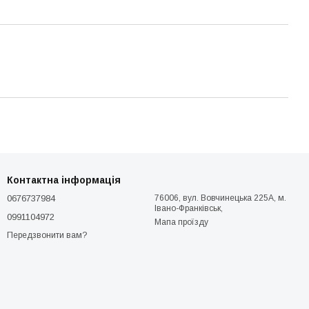
Контактна інформація
0676737984
76006, вул. Вовчинецька 225А, м.
Івано-Франківськ,
0991104972
Мапа проїзду
Передзвонити вам?