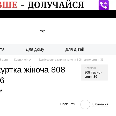
Укр
ття
Для дому
Для дітей
й одяг
Куртки жіночі
Демісезонна куртка жіноча 808 темно-синя, 36
куртка жіноча 808
Артикул
808 темно-
синя, 36
36
ук
Порівняти
В бажання