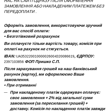
НАС НА САЙТІ ОДРАЗУ ПІСЛЯ ОФОРМЛЕННЯ
ЗАМОВЛЕННЯ АБО НАКЛАДЕНИМ ПЛАТЕЖЕМ
БЕЗ
ПЕРЕДОПЛАТИ .
Оформіть замовлення, використовуючи зручний
для вас спосіб оплати:
•
Безготівковий розрахунок
Ви оплачуєте тільки вартість товару, комісія при
оплаті на рахунок не стягується.
IBAN:
, ЄДРПОУ:
UA353220010000026004320086619
ФОП Пришко С.П.
2397103856
Після зарахування грошей на наш банківський
рахунок (картку), ми оформлюємо Ваше
замовлення.
•
При отриманні
При накладеному платіж одержувач оплачує:
своє замовлення + 2% від загальної суми
замовлення (за пересилання грошей) +
доставку. Комісія по накладенню платіж завжди