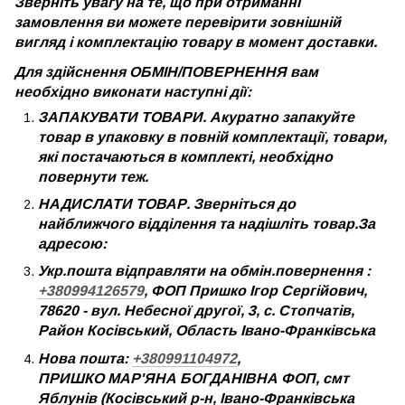
Зверніть увагу на те, що при отриманні
замовлення ви можете перевірити зовнішній
вигляд і комплектацію товару в момент доставки.
Для здійснення ОБМІН/ПОВЕРНЕННЯ вам
необхідно виконати наступні дії:
ЗАПАКУВАТИ ТОВАРИ. Акуратно запакуйте
товар в упаковку в повній комплектації, товари,
які постачаються в комплекті, необхідно
повернути теж.
НАДИСЛАТИ ТОВАР. Зверніться до
найближчого відділення та надішліть товар.За
адресою:
Укр.пошта відправляти на обмін.повернення :
+380994126579
, ФОП Пришко Ігор Сергійович,
78620 - вул. Небесної другої, 3, с. Стопчатів,
Район Косівський, Область Івано-Франківська
Нова пошта:
+380991104972
,
ПРИШКО МАР'ЯНА БОГДАНІВНА ФОП, смт
Яблунів (Косівський р-н, Івано-Франківська