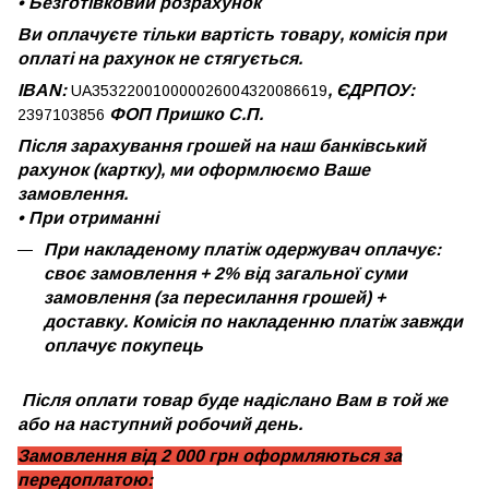
•
Безготівковий розрахунок
Ви оплачуєте тільки вартість товару, комісія при
оплаті на рахунок не стягується.
IBAN:
, ЄДРПОУ:
UA353220010000026004320086619
ФОП Пришко С.П.
2397103856
Після зарахування грошей на наш банківський
рахунок (картку), ми оформлюємо Ваше
замовлення.
•
При отриманні
При накладеному платіж одержувач оплачує:
своє замовлення + 2% від загальної суми
замовлення (за пересилання грошей) +
доставку. Комісія по накладенню платіж завжди
оплачує покупець
Після оплати товар буде надіслано Вам в той же
або на наступний робочий день.
Замовлення від 2 000 грн оформляються за
передоплатою: