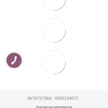
0676737984
0991104972
Контактна інформація