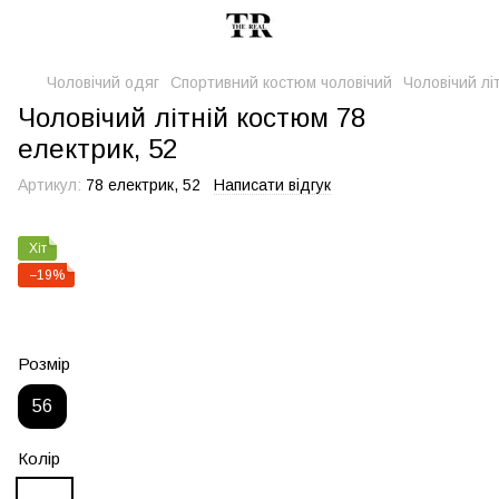
Чоловічий одяг
Спортивний костюм чоловічий
Чоловічий лі
Чоловічий літній костюм 78
електрик, 52
Артикул:
78 електрик, 52
Написати відгук
Хіт
−19%
Розмір
56
Колір