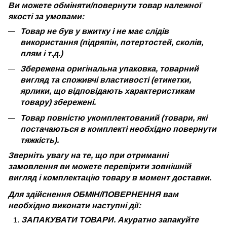
Ви можете обміняти/повернути товар належної
якості за умовами:
Товар не був у вжитку і не має слідів
використання (підряпін, потертостей, сколів,
плям і т.д.)
Збережена оригінальна упаковка, товарний
вигляд та споживчі властивості (етикетки,
ярлики, що відповідають характеристикам
товару) збережені.
Товар повністю укомплектований (товари, які
постачаються в комплекті необхідно повернути
тяжкість).
Зверніть увагу на те, що при отриманні
замовлення ви можете перевірити зовнішній
вигляд і комплектацію товару в момент доставки.
Для здійснення ОБМІН/ПОВЕРНЕННЯ вам
необхідно виконати наступні дії:
ЗАПАКУВАТИ ТОВАРИ. Акуратно запакуйте