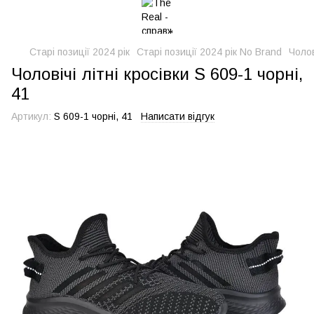
Старі позиції 2024 рік
Старі позиції 2024 рік No Brand
Чолов
Чоловічі літні кросівки S 609-1 чорні,
41
Артикул:
S 609-1 чорні, 41
Написати відгук