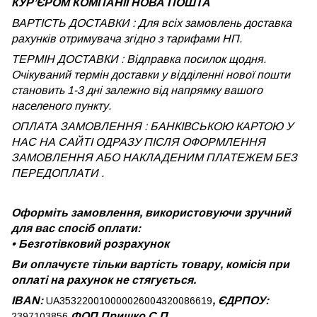
КУРʼЄРОМ КОМПАНІЇ НОВА ПОШТА
ВАРТІСТЬ ДОСТАВКИ : Для всіх замовлень доставка
рахунків отримувача згідно з тарифами НП.
ТЕРМІН ДОСТАВКИ : Відправка посилок щодня.
Очікуваний термін доставки у відділенні нової пошти
становить 1-3 дні залежно від напрямку вашого
населеного пункту.
ОПЛАТА ЗАМОВЛЕННЯ : БАНКІВСЬКОЮ КАРТОЮ У
НАС НА САЙТІ ОДРАЗУ ПІСЛЯ ОФОРМЛЕННЯ
ЗАМОВЛЕННЯ АБО НАКЛАДЕНИМ ПЛАТЕЖЕМ
БЕЗ
ПЕРЕДОПЛАТИ .
Оформіть замовлення, використовуючи зручний
для вас спосіб оплати:
•
Безготівковий розрахунок
Ви оплачуєте тільки вартість товару, комісія при
оплаті на рахунок не стягується.
IBAN:
, ЄДРПОУ:
UA353220010000026004320086619
ФОП Пришко С.П.
2397103856