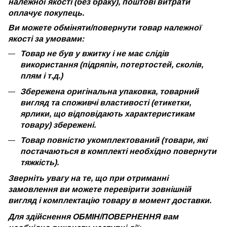
належної якості (без браку), поштові витрати
оплачує покупець.
Ви можете обміняти/повернути товар належної
якості за умовами:
Товар не був у вжитку і не має слідів
використання (підряпін, потертостей, сколів,
плям і т.д.)
Збережена оригінальна упаковка, товарний
вигляд та споживчі властивості (етикетки,
ярлики, що відповідають характеристикам
товару) збережені.
Товар повністю укомплектований (товари, які
постачаються в комплекті необхідно повернути
тяжкість).
Зверніть увагу на те, що при отриманні
замовлення ви можете перевірити зовнішній
вигляд і комплектацію товару в момент доставки.
Для здійснення ОБМІН/ПОВЕРНЕННЯ вам