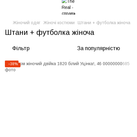
Жіночий одяг
Жіночі костюми
Штани + футболка жіноча
Штани + футболка жіноча
Фільтр
За популярністю
−38%