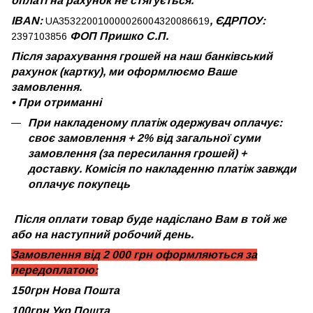
оплаті на рахунок не стягується.
IBAN:
, ЄДРПОУ:
UA353220010000026004320086619
ФОП Пришко С.П.
2397103856
Після зарахування грошей на наш банківський
рахунок (картку), ми оформлюємо Ваше
замовлення.
•
При отриманні
При накладеному платіж одержувач оплачує:
своє замовлення + 2% від загальної суми
замовлення (за пересилання грошей) +
доставку. Комісія по накладенню платіж завжди
оплачує покупець
Після оплати товар буде надіслано Вам в той же
або на наступний робочий день.
Замовлення від 2 000 грн оформляються за
передоплатою:
150грн Нова Пошта
100грн Укр Пошта