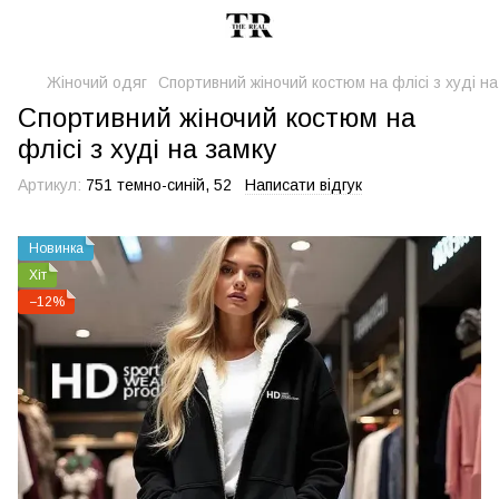
Жіночий одяг
Спортивний жіночий костюм на флісі з худі на
Спортивний жіночий костюм на
флісі з худі на замку
Артикул:
751 темно-синій, 52
Написати відгук
Новинка
Хіт
−12%