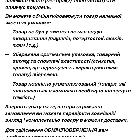
належної якості (без браку), поштові витрати
оплачує покупець.
Ви можете обміняти/повернути товар належної
якості за умовами:
Товар не був у вжитку і не має слідів
використання (підряпін, потертостей, сколів,
плям і т.д.)
Збережена оригінальна упаковка, товарний
вигляд та споживчі властивості (етикетки,
ярлики, що відповідають характеристикам
товару) збережені.
Товар повністю укомплектований (товари, які
постачаються в комплекті необхідно повернути
тяжкість).
Зверніть увагу на те, що при отриманні
замовлення ви можете перевірити зовнішній
вигляд і комплектацію товару в момент доставки.
Для здійснення ОБМІН/ПОВЕРНЕННЯ вам
необхідно виконати наступні дії: