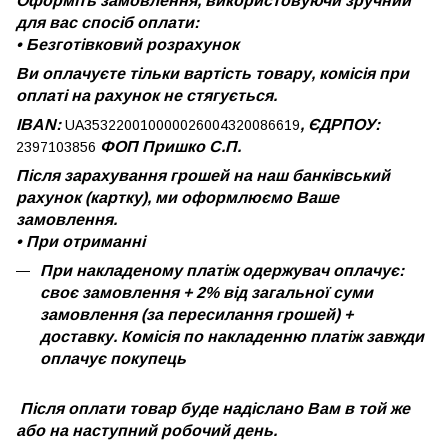
Оформіть замовлення, використовуючи зручний
для вас спосіб оплати:
•
Безготівковий розрахунок
Ви оплачуєте тільки вартість товару, комісія при
оплаті на рахунок не стягується.
IBAN:
, ЄДРПОУ:
UA353220010000026004320086619
ФОП Пришко С.П.
2397103856
Після зарахування грошей на наш банківський
рахунок (картку), ми оформлюємо Ваше
замовлення.
•
При отриманні
При накладеному платіж одержувач оплачує:
своє замовлення + 2% від загальної суми
замовлення (за пересилання грошей) +
доставку. Комісія по накладенню платіж завжди
оплачує покупець
Після оплати товар буде надіслано Вам в той же
або на наступний робочий день.