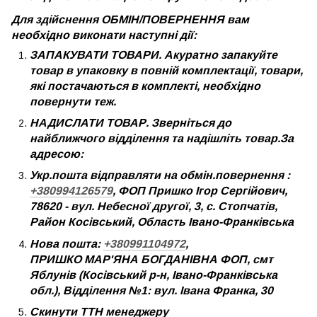
Для здійснення ОБМІН/ПОВЕРНЕННЯ вам
необхідно виконати наступні дії:
ЗАПАКУВАТИ ТОВАРИ. Акуратно запакуйте
товар в упаковку в повній комплектації, товари,
які постачаються в комплекті, необхідно
повернути теж.
НАДИСЛАТИ ТОВАР. Зверніться до
найближчого відділення та надішліть товар.За
адресою:
Укр.пошта відправляти на обмін.повернення :
+380994126579
, ФОП Пришко Ігор Сергійович,
78620 - вул. Небесної другої, 3, с. Стопчатів,
Район Косівський, Область Івано-Франківська
Нова пошта:
+380991104972
,
ПРИШКО МАР'ЯНА БОГДАНІВНА ФОП, смт
Яблунів (Косівський р-н, Івано-Франківська
обл.), Відділення №1: вул. Івана Франка, 30
Скинути ТТН менеджеру