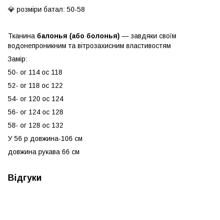
💎 розміри батал: 50-58
Тканина
балонья (або болонья)
— завдяки своїм
водонепроникним та вітрозахисним властивостям
Замір:
50- ог 114 ос 118
52- ог 118 ос 122
54- ог 120 ос 124
56- ог 124 ос 128
58- ог 128 ос 132
У 56 р довжина-106 см
довжина рукава 66 см
Відгуки