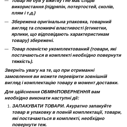
Товар не був у вжитку і не має слідів
використання (підряпін, потертостей, сколів,
плям і т.д.)
Збережена оригінальна упаковка, товарний
вигляд та споживчі властивості (етикетки,
ярлики, що відповідають характеристикам
товару) збережені.
Товар повністю укомплектований (товари, які
постачаються в комплекті необхідно повернути
тяжкість).
Зверніть увагу на те, що при отриманні
замовлення ви можете перевірити зовнішній
вигляд і комплектацію товару в момент доставки.
Для здійснення ОБМІН/ПОВЕРНЕННЯ вам
необхідно виконати наступні дії:
ЗАПАКУВАТИ ТОВАРИ. Акуратно запакуйте
товар в упаковку в повній комплектації, товари,
які постачаються в комплекті, необхідно
повернути теж.