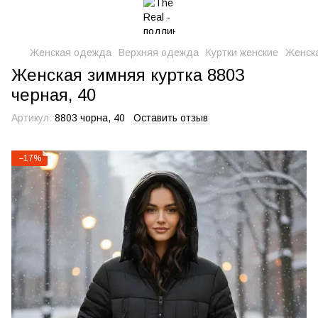
Женская одежда
Верхняя одежда
Куртки женские
Женска
Женская зимняя куртка 8803
черная, 40
Артикул:
8803 чорна, 40
Оставить отзыв
−17%