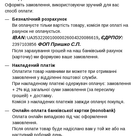
Оформіть замовлення, використовуючи зручний для вас
спосіб оплати:
Безналічний розрахунок
Ви оплачуєте тільки вартість товару, комісія при оплаті на
рахунок не оплачується.
IBAN:
, ЄДРПОУ:
UA353220010000026004320086619
ФОП Пришко С.П.
2397103856
Після зарахування грошей на наш банківський рахунок
(карточку) ми формуємо ваше замовлення.
Накладений платіж
Оплатити товар наявними ви можете при отриманні
замовлення у відділенні поштової служби.
При накладеному платежі одержувач оплачує: замовлення
+ 2% від загальної суми замовлення (за пересилку
грошей) + доставку.
Комісія з накладених платежів завжди оплачує покупця.
Онлайн-оплата банківської картки (monobank)
Оплата онлайн випадково під час оформлення
замовлення.
Після оплати товар буде надіслано вам у той же або на
наступний робочий день.