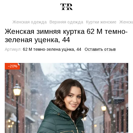
Женская одежда
Верхняя одежда
Куртки женские
Женска
Женская зимняя куртка 62 М темно-
зеленая уценка, 44
Артикул:
62 М темно-зелена уцінка, 44
Оставить отзыв
−20%