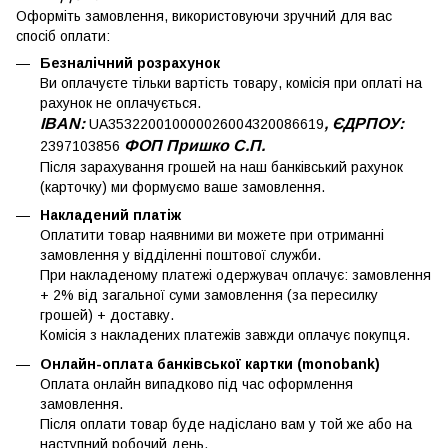
Оформіть замовлення, використовуючи зручний для вас
спосіб оплати:
Безналічний розрахунок
Ви оплачуєте тільки вартість товару, комісія при оплаті на
рахунок не оплачується.
IBAN:
, ЄДРПОУ:
UA353220010000026004320086619
ФОП Пришко С.П.
2397103856
Після зарахування грошей на наш банківський рахунок
(карточку) ми формуємо ваше замовлення.
Накладений платіж
Оплатити товар наявними ви можете при отриманні
замовлення у відділенні поштової служби.
При накладеному платежі одержувач оплачує: замовлення
+ 2% від загальної суми замовлення (за пересилку
грошей) + доставку.
Комісія з накладених платежів завжди оплачує покупця.
Онлайн-оплата банківської картки (monobank)
Оплата онлайн випадково під час оформлення
замовлення.
Після оплати товар буде надіслано вам у той же або на
наступний робочий день.