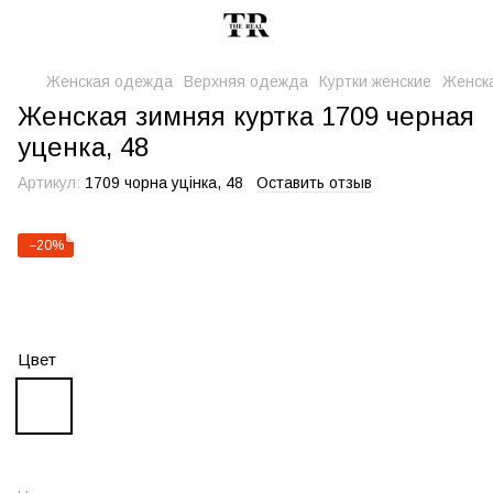
Женская одежда
Верхняя одежда
Куртки женские
Женска
Женская зимняя куртка 1709 черная
уценка, 48
Артикул:
1709 чорна уцінка, 48
Оставить отзыв
−20%
Цвет