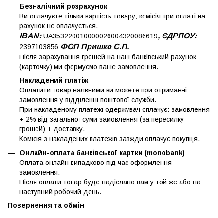
Безналічний розрахунок
Ви оплачуєте тільки вартість товару, комісія при оплаті на
рахунок не оплачується.
IBAN:
, ЄДРПОУ:
UA353220010000026004320086619
ФОП Пришко С.П.
2397103856
Після зарахування грошей на наш банківський рахунок
(карточку) ми формуємо ваше замовлення.
Накладений платіж
Оплатити товар наявними ви можете при отриманні
замовлення у відділенні поштової служби.
При накладеному платежі одержувач оплачує: замовлення
+ 2% від загальної суми замовлення (за пересилку
грошей) + доставку.
Комісія з накладених платежів завжди оплачує покупця.
Онлайн-оплата банківської картки (monobank)
Оплата онлайн випадково під час оформлення
замовлення.
Після оплати товар буде надіслано вам у той же або на
наступний робочий день.
Повернення та обмін