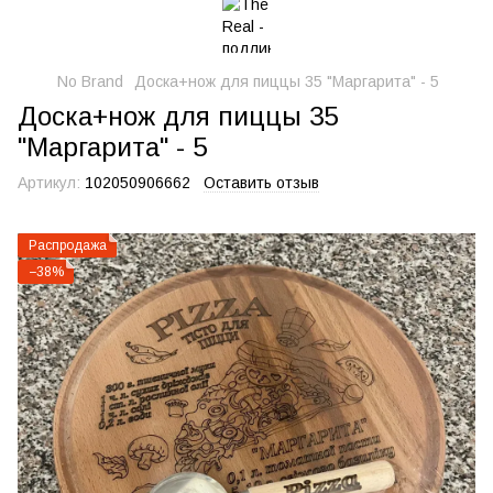
No Brand
Доска+нож для пиццы 35 "Маргарита" - 5
Доска+нож для пиццы 35
"Маргарита" - 5
Артикул:
102050906662
Оставить отзыв
Распродажа
−38%